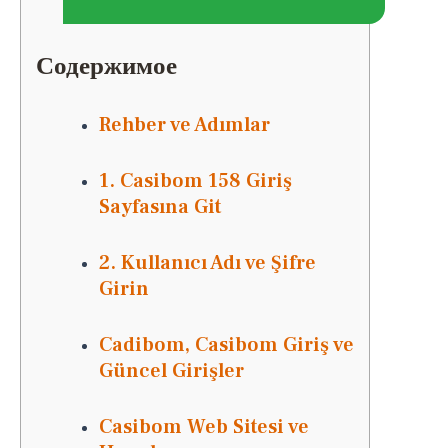
Содержимое
Rehber ve Adımlar
1. Casibom 158 Giriş
Sayfasına Git
2. Kullanıcı Adı ve Şifre
Girin
Cadibom, Casibom Giriş ve
Güncel Girişler
Casibom Web Sitesi ve