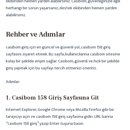
ekibinden hemen yardım alabilirsiniz. Casibom, güvenliğinizle ilgili
herhangi bir sorun yaşarsanız, destek ekibinden hemen yardım
alabilirsiniz.
Rehber ve Adımlar
casibom giriş için en güncel ve güvenli yol, casibom 158 giriş
sayfasını ziyaret etmek. Bu sayfa, kullanıcılarına casibom sitesine
kolay bir şekilde erişim sağlar. Casibom, güvenli ve hızlı bir şekilde
giriş yapmak için bu sayfayı tercih etmenizi öneririz.
Adımlar:
1. Casibom 158 Giriş Sayfasına Git
Internet Explorer, Google Chrome veya Mozilla Firefox gibi bir
tarayıcıyı açın ve casibom 158 giriş sayfasına gidin. URL barına
“casibom 158 giriş” yazıp Enter tuşuna basın.