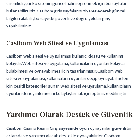
önemlidir, çünkü sitenin güncel halini öğrenmek için bu sayfaları
kullanabilirsiniz. Casibom giriş sayfalarını ziyaret ederek güncel
bilgileri alabilir, bu sayede güvenli ve doğru yoldan giriş
yapabilirsiniz.
Casibom Web Sitesi ve Uygulaması
Casibom web sitesi ve uygulaması kullanıcı dostu ve kullanımı
kolaydır. Web sitesi ve uygulama, kullanıcıların oyunları kolayca
bulabilmesi ve oynayabilmesi için tasarlanmıştır. Casibom web
sitesi ve uygulaması, kullanıcıların oyunları seçip oynayabilmeleri
için çeşitli kategoriler sunar. Web sitesi ve uygulama, kullanıcıların
oyunları deneyimlemesini kolaylaştırmak için optimize edilmiştir.
Yardımcı Olarak Destek ve Güvenlik
Casibom Casino Resmi Giriş sayesinde oyun oynayanlar güvenli bir
ortamda ve yardımcı olacak destekle oynayabilirler. Casibom,