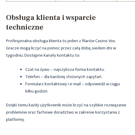
Obsługa klienta i wsparcie
techniczne
Profesjonalna obsługa klienta to jeden z filarów Casino Vox.
Gracze mogą liczyć na pomoc przez całą dobę, siedem dni w
tygodniu. Dostępne kanały kontaktu to:
Czat na żywo – najszybsza forma kontaktu.
Telefon – dla bardziej złożonych zapytań.
Formularz kontaktowy i e-mail – odpowiedź w ciągu
kilku godzin.
Dzięki temu każdy użytkownik może liczyć na szybkie rozwiązanie
problemów oraz fachowe doradztwo w zakresie korzystania z
platformy.