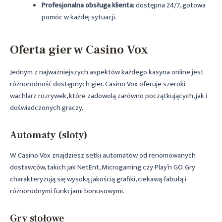
Profesjonalna obsługa klienta:
dostępna 24/7, gotowa
pomóc w każdej sytuacji.
Oferta gier w Casino Vox
Jednym z najważniejszych aspektów każdego kasyna online jest
różnorodność dostępnych gier. Casino Vox oferuje szeroki
wachlarz rozrywek, które zadowolą zarówno początkujących, jak i
doświadczonych graczy.
Automaty (sloty)
W Casino Vox znajdziesz setki automatów od renomowanych
dostawców, takich jak NetEnt, Microgaming czy Play’n GO. Gry
charakteryzują się wysoką jakością grafiki, ciekawą fabułą i
różnorodnymi funkcjami bonusowymi.
Gry stołowe