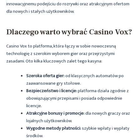
innowacyjnemu podejściu do rozrywki oraz atrakcyjnym ofertom
dla nowych i stałych użytkowników.
Dlaczego warto wybrać Casino Vox?
Casino Vox to platforma, która łączy w sobie nowoczesną
technologię z szerokim wyborem gier oraz przejrzystymi
zasadami. Oto kilka kluczowych zalet tego kasyna:
Szeroka oferta gier:
od klasycznych automatów po
zaawansowane gry stołowe.
Bezpieczeństwo i licencje:
platforma działa zgodnie z
obowiązującymi przepisami i posiada odpowiednie
licencje.
Atrakcyjne bonusy i promocje:
dla nowych graczy oraz
lojalnych użytkowników.
Wygodne metody płatności:
szybkie wpłaty i wypłaty
środków.