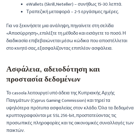
eWallets (Skrill, Neteller) – συνήθως 15‑30 λεπτά.
Τραπεζική μεταφορά – 2‑5 εργάσιμες ημέρες.
Για να ξεκινήσετε μια ανάληψη, πηγαίνετε στη σελίδα
«Αποσύρρηση», επιλέξτε τη μέθοδο και εισάγετε το ποσό. Η
διαδικασία επιβεβαιώνεται μέσω κώδικα που αποστέλλεται
στο κινητό σας, εξασφαλίζοντας επιπλέον ασφάλεια.
Ασφάλεια, αδειοδότηση και
προστασία δεδομένων
Το casoola λειτουργεί υπό άδεια της Κυπριακής Αρχής
Παιγμάτων (Cyprus Gaming Commission) και τηρεί τα
υψηλότερα πρότυπα ασφαλείας στον κλάδο. Όλα τα δεδομένα
κρυπτογραφούνται με SSL 256-bit, προστατεύοντας τις
προσωπικές πληροφορίες και τις οικονομικές συναλλαγές των
παικτών.