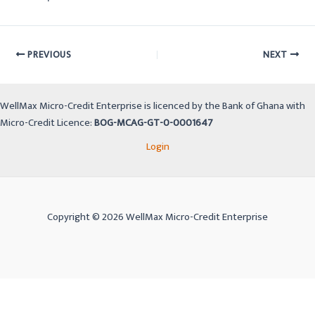
PREVIOUS
NEXT
WellMax Micro-Credit Enterprise is licenced by the Bank of Ghana with
Micro-Credit Licence:
BOG-MCAG-GT-0-0001647
Login
Copyright © 2026 WellMax Micro-Credit Enterprise