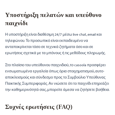
Υποστήριξη πελατών και υπεύθυνο
παιχνίδι
Η υποστήριξη είναι διαθέσιμη 24/7 μέσω live chat, email και
τηλεφώνου. Το προσωπικό είναι εκπαιδευμένο να
ανταποκρίνεται τόσο σε τεχνικά ζητήματα όσο και σε
ερωτήσεις σχετικά με τα μπόνους ή τις μεθόδους πληρωμής.
Στο πλαίσιο του υπεύθυνου παιχνιδιού, το casoola προσφέρει
ενσωματωμένα εργαλεία όπως όρια στοιχηματισμού, αυτο-
αποκλεισμούς και σύνδεσμο προς το Συμβούλιο Υπεύθυνας
Παικτικής Συμπεριφοράς. Αν νιώσετε ότι το παιχνίδι επηρεάζει
την καθημερινότητά σας, μπορείτε άμεσα να ζητήσετε βοήθεια.
Συχνές ερωτήσεις (FAQ)