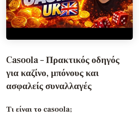
Casoola – Πρακτικός οδηγός
για καζίνο, μπόνους και
ασφαλείς συναλλαγές
Τι είναι το casoola;