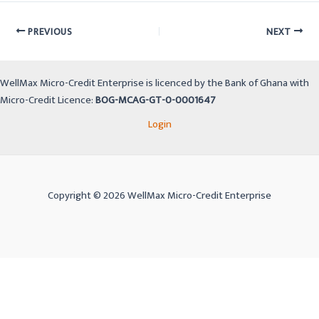
PREVIOUS
NEXT
WellMax Micro-Credit Enterprise is licenced by the Bank of Ghana with
Micro-Credit Licence:
BOG-MCAG-GT-0-0001647
Login
Copyright © 2026 WellMax Micro-Credit Enterprise