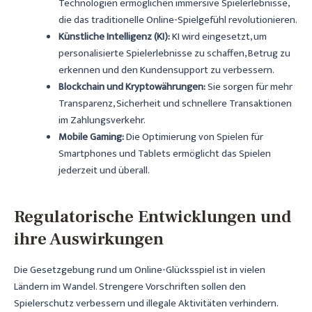
Technologien ermöglichen immersive Spielerlebnisse,
die das traditionelle Online-Spielgefühl revolutionieren.
Künstliche Intelligenz (KI):
KI wird eingesetzt, um
personalisierte Spielerlebnisse zu schaffen, Betrug zu
erkennen und den Kundensupport zu verbessern.
Blockchain und Kryptowährungen:
Sie sorgen für mehr
Transparenz, Sicherheit und schnellere Transaktionen
im Zahlungsverkehr.
Mobile Gaming:
Die Optimierung von Spielen für
Smartphones und Tablets ermöglicht das Spielen
jederzeit und überall.
Regulatorische Entwicklungen und
ihre Auswirkungen
Die Gesetzgebung rund um Online-Glücksspiel ist in vielen
Ländern im Wandel. Strengere Vorschriften sollen den
Spielerschutz verbessern und illegale Aktivitäten verhindern.