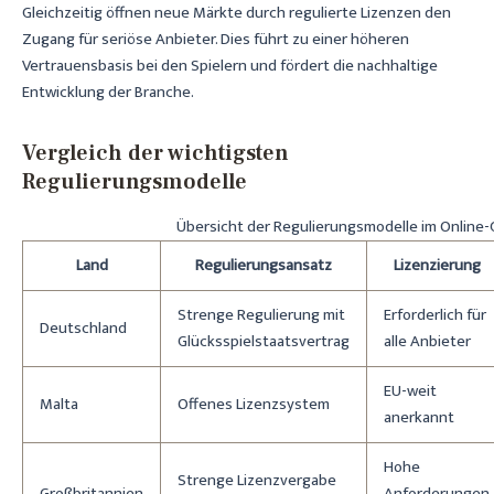
Gleichzeitig öffnen neue Märkte durch regulierte Lizenzen den
Zugang für seriöse Anbieter. Dies führt zu einer höheren
Vertrauensbasis bei den Spielern und fördert die nachhaltige
Entwicklung der Branche.
Vergleich der wichtigsten
Regulierungsmodelle
Übersicht der Regulierungsmodelle im Online-
Land
Regulierungsansatz
Lizenzierung
Strenge Regulierung mit
Erforderlich für
Deutschland
Glücksspielstaatsvertrag
alle Anbieter
EU-weit
Malta
Offenes Lizenzsystem
anerkannt
Hohe
Strenge Lizenzvergabe