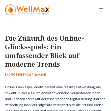
Skip
Post
Main
to
navigation
Men
content
Die Zukunft des Online-
Glücksspiels: Ein
umfassender Blick auf
moderne Trends
By
DFDF FSGDFNGM
/
1 July 2025
Online-Glücksspiel erlebt derzeit eine rasante Entwicklung, die
sowohl Spieler als auch Anbieter vor neue Herausforderungen
und Chancen stellt. Mit der zunehmenden Digitalisierung und der
Verbreitung mobiler Endgeräte verändert sich die Art und Weise,
wie Menschen spielen und interagieren. Doch welche Faktoren