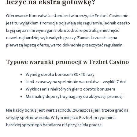
liczyć na ekstra gotówkę?
Oferowanie bonusów to standard w branży, ale Fezbet Casino nie
jest tu wyjątkiem. Promocje pojawiają się regularnie, jednak często
kryją się za nimi wymagania obrotu, które potrafią zniechęcić
nawet najbardziej wytrwałych graczy. Zamiast rzucać się na
pierwszą lepszą ofertę, warto dokładnie przeczytać regulamin.
Typowe warunki promocji w Fezbet Casino
Wymóg obrotu bonusem 30-40 razy
Limit czasowy na spełnienie warunków – zwykle 7 dni
Wykluczenia niektórych gier z obrotu bonusem
Minimalny depozyt wymagany do aktywacji promocji
Nie każdy bonus jest wart zachodu, zwłaszcza jeśli trzeba grać na
siłę, by spełnić warunki. W tym miejscu Fezbet przypomina
bardziej sprytnego handlarza niż przyjaciela gracza.