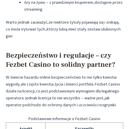
Gry na żywo – z prawdziwym krupierem, dostępne przez
streaming
Warto jednak zauważyć, że niektóre tytuły pojawiają się i znikają,
co może irytować tych, którzy lubią mieć stały zestaw ulubionych
gier.
Bezpieczeństwo i regulacje – czy
Fezbet Casino to solidny partner?
W świecie hazardu online bezpieczeństwo to nie tylko kwestia
wygody, ale często kwestia życia i śmierci portfela. Fezbet Casino
działa na licencji, co jest podstawowym wymogiem dla legalnego
operatora. Jednak licencja to nie wszystko – ważne jest, jak
operator podchodzi do ochrony danych i uczciwości rozgrywki.
Podstawowe informacje o Fezbet Casino
Aspekt
Szczegóły