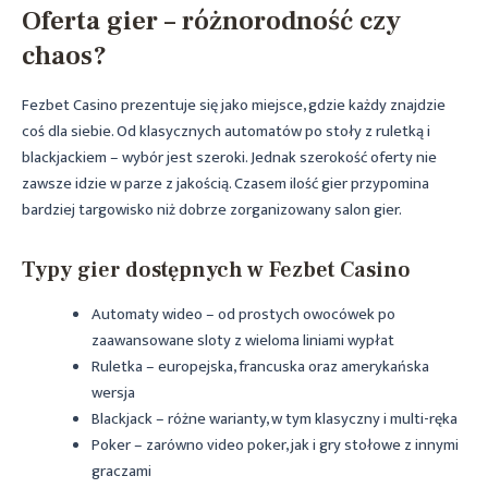
Oferta gier – różnorodność czy
chaos?
Fezbet Casino prezentuje się jako miejsce, gdzie każdy znajdzie
coś dla siebie. Od klasycznych automatów po stoły z ruletką i
blackjackiem – wybór jest szeroki. Jednak szerokość oferty nie
zawsze idzie w parze z jakością. Czasem ilość gier przypomina
bardziej targowisko niż dobrze zorganizowany salon gier.
Typy gier dostępnych w Fezbet Casino
Automaty wideo – od prostych owocówek po
zaawansowane sloty z wieloma liniami wypłat
Ruletka – europejska, francuska oraz amerykańska
wersja
Blackjack – różne warianty, w tym klasyczny i multi-ręka
Poker – zarówno video poker, jak i gry stołowe z innymi
graczami