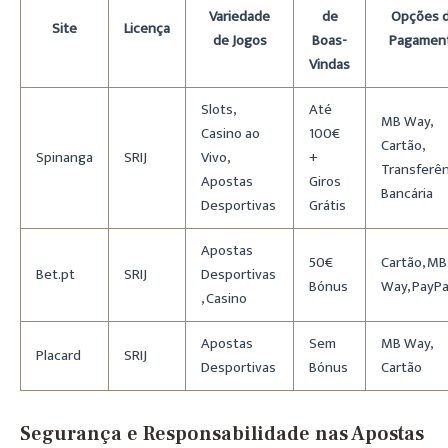
Variedade
de
Opções 
Site
Licença
de Jogos
Boas-
Pagamen
Vindas
Slots,
Até
MB Way,
Casino ao
100€
Cartão,
Spinanga
SRIJ
Vivo,
+
Transferên
Apostas
Giros
Bancária
Desportivas
Grátis
Apostas
50€
Cartão, MB
Bet.pt
SRIJ
Desportivas
Bónus
Way, PayPa
, Casino
Apostas
Sem
MB Way,
Placard
SRIJ
Desportivas
Bónus
Cartão
Segurança e Responsabilidade nas Apostas