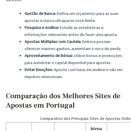
Gestão de Banca:
Defina um orçamento para as suas
apostas e nunca ultrapasse esse limite.
Pesquisa e Análise:
Estude as estatísticas e
informações relevantes antes de fazer uma aposta.
Apostas Múltiplas com Cautela:
Embora possam
oferecer maiores ganhos, aumentam o risco de perda.
Aproveitamento de Bónus:
Utilize bónus e promoções
para aumentar o capital disponível para apostas.
Evitar Emoções:
Aposte com base em análise e não em
impulsos emocionais.
Comparação dos Melhores Sites de
Apostas em Portugal
Comparativo dos Principais Sites de Apostas Onli
Bónus