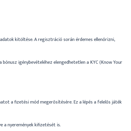
datok kitöltése. A regisztráció során érdemes ellenőrizni,
n a bónusz igénybevételéhez elengedhetetlen a KYC (Know Your
atot a fizetési mód megerősítésére. Ez a lépés a felelős játék
e a nyeremények kifizetését is.