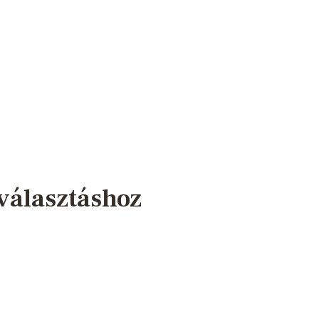
 választáshoz