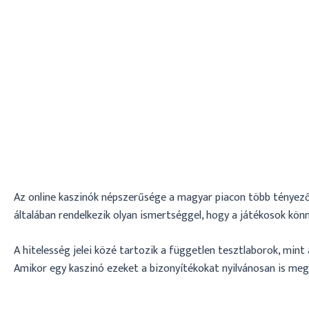
Az online kaszinók népszerűsége a magyar piacon több tényezőn 
általában rendelkezik olyan ismertséggel, hogy a játékosok k
A hitelesség jelei közé tartozik a független tesztlaborok, mint
Amikor egy kaszinó ezeket a bizonyítékokat nyilvánosan is meg