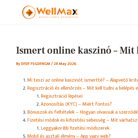
Skip
Post
to
navigation
content
Ismert online kaszinó – Mit 
By
DFDF FSGDFNGM
/
28 May 2026
Mi teszi az online kaszinót ismertté? – Alapvető kri
Regisztráció és ellenőrzés – Mit kell tudni a belépés e
Regisztráció lépései
Azonosítás (KYC) – Miért fontos?
Bónuszok és feltételek – Hogyan olvassuk a szerződ
Fizetési módok és kifizetési sebesség – Mit várhatsz
Leggyakoribb fizetési módszerek
Mobil és asztali élmény – App vagy web?