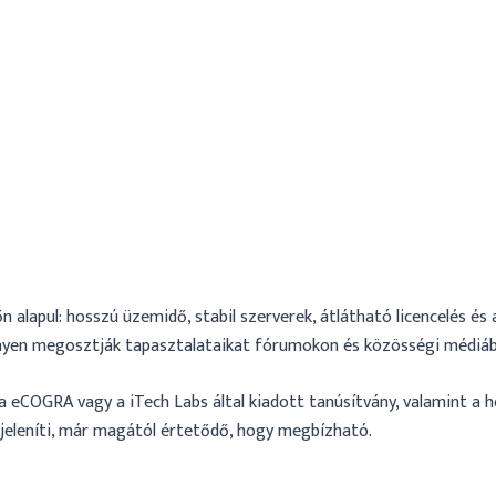
alapul: hosszú üzemidő, stabil szerverek, átlátható licencelés és
önnyen megosztják tapasztalataikat fórumokon és közösségi médiáb
 a eCOGRA vagy a iTech Labs által kiadott tanúsítvány, valamint a h
jeleníti, már magától értetődő, hogy megbízható.