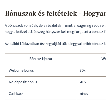
Bónuszok és feltételek – Hogya
A bónuszok vonzóak, de a részletek – mint a wagering requirem
hogy a befizetett összeg hányszor kell megforgatni a bonusz fe
Az alábbi táblázatban összegyűjtöttük a leggyakoribb bónusz típ
Bónusz típusa
Wa
Welcome bonus
30x
No‑deposit bonus
40x
Cashback
nincs