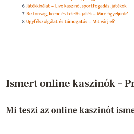
Játékkínálat – Live kaszinó, sportfogadás, játékok
Biztonság, licenc és felelős játék – Mire figyeljünk?
Ügyfélszolgálat és támogatás – Mit várj el?
Ismert online kaszinók – P
Mi teszi az online kaszinót ism