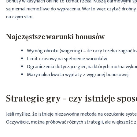
Bonusy w kasynach online to temat rzeka. Kuszą darmowymi spi
są niemal niemożliwe do wypłacenia. Warto więc czytać drobny 
na czym stoi.
Najczęstsze warunki bonusów
Wymóg obrotu (wagering) – ile razy trzeba zagrać 
Limit czasowy na spełnienie warunków.
Ograniczenia dotyczące gier, na których można wyko
Maxymalna kwota wypłaty z wygranej bonusowej.
Strategie gry – czy istnieje sp
Jeśli myślisz, że istnieje niezawodna metoda na oszukanie sys
Oczywiście, można próbować różnych strategii, ale większość z n