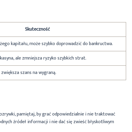
Skuteczność
ego kapitału, może szybko doprowadzić do bankructwa.
kasyna, ale zmniejsza ryzyko szybkich strat.
e zwiększa szans na wygraną.
ozrywki, pamiętaj, by grać odpowiedzialnie i nie traktować
nych źródeł informacji i nie dać się zwieść błyskotliwym