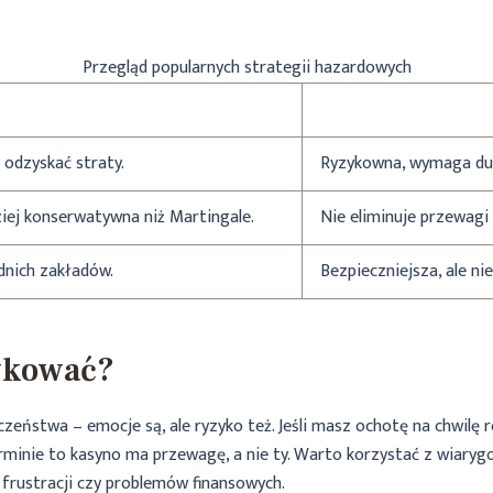
Przegląd popularnych strategii hazardowych
 odzyskać straty.
Ryzykowna, wymaga duż
ziej konserwatywna niż Martingale.
Nie eliminuje przewagi 
dnich zakładów.
Bezpieczniejsza, ale ni
ykować?
zeństwa – emocje są, ale ryzyko też. Jeśli masz ochotę na chwilę r
minie to kasyno ma przewagę, a nie ty. Warto korzystać z wiarygod
frustracji czy problemów finansowych.