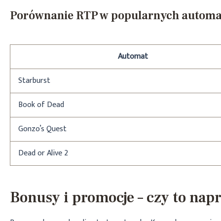
Porównanie RTP w popularnych autom
Automat
Starburst
Book of Dead
Gonzo’s Quest
Dead or Alive 2
Bonusy i promocje – czy to nap