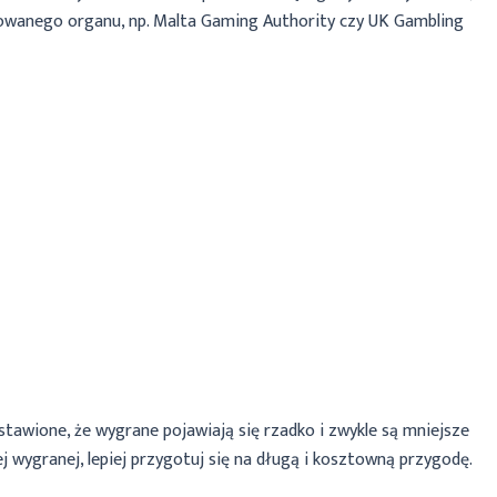
omowanego organu, np. Malta Gaming Authority czy UK Gambling
 ustawione, że wygrane pojawiają się rzadko i zwykle są mniejsze
j wygranej, lepiej przygotuj się na długą i kosztowną przygodę.