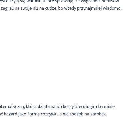
to kryją się warunki, które sprawiają, że wygrane z bonusów
j zagrać na swoje niż na cudze, bo wtedy przynajmniej wiadomo,
tematyczną, która działa na ich korzyść w długim terminie.
wać hazard jako formę rozrywki, a nie sposób na zarobek.