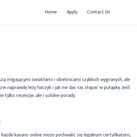
Home
Apply
Contact Us
zą migającymi światłami i obietnicami szybkich wygranych, ale
e naprawdę leży haczyk i jak nie dać się złapać w pułapkę. Jeśli
 tylko recenzje, ale i solidne porady.
h
e każde kasyno online może pochwalić się legalnym certyfikatem,