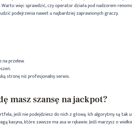
ało. Warto więc sprawdzić, czy operator działa pod nadzorem ren
budzić podejrzenia nawet u najbardziej zaprawionych graczy.
 na przelew.
oszeń.
ą stronę niż profesjonalny serwis.
dę masz szansę na jackpot?
rtfela, jeśli nie podejdziesz do nich z głową. Ich algorytmy są tak
agą kasyna, które zawsze ma asa w rękawie. Jeśli marzysz o wielkie