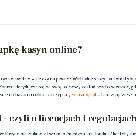
łapkę kasyn online?
ryba w wodzie – ale czy na pewno? Wirtualne stoły i automaty kus
Zanim zdecydujesz się na swój pierwszy zakład, warto wiedzieć, gdzi
cie do hazardu online, zajrzyj na
yepcasinopl.pl
– tam znajdziesz nie
 – czyli o licencjach i regulacjac
e kasyno nie zniknie z twoimi pieniędzmi jak Houdini. Niestety, ni