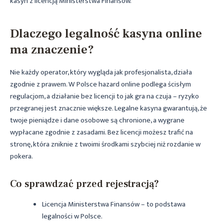
kasyn z licencją Ministerstwa Finansów.
Dlaczego legalność kasyna online
ma znaczenie?
Nie każdy operator, który wygląda jak profesjonalista, działa
zgodnie z prawem. W Polsce hazard online podlega ścisłym
regulacjom, a działanie bez licencji to jak gra na czuja – ryzyko
przegranej jest znacznie większe. Legalne kasyna gwarantują, że
twoje pieniądze i dane osobowe są chronione, a wygrane
wypłacane zgodnie z zasadami. Bez licencji możesz trafić na
stronę, która zniknie z twoimi środkami szybciej niż rozdanie w
pokera.
Co sprawdzać przed rejestracją?
Licencja Ministerstwa Finansów – to podstawa
legalności w Polsce.