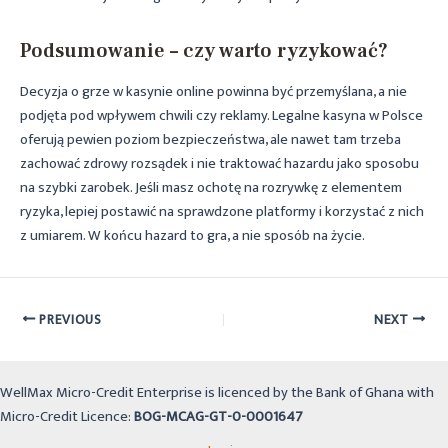
Podsumowanie – czy warto ryzykować?
Decyzja o grze w kasynie online powinna być przemyślana, a nie
podjęta pod wpływem chwili czy reklamy. Legalne kasyna w Polsce
oferują pewien poziom bezpieczeństwa, ale nawet tam trzeba
zachować zdrowy rozsądek i nie traktować hazardu jako sposobu
na szybki zarobek. Jeśli masz ochotę na rozrywkę z elementem
ryzyka, lepiej postawić na sprawdzone platformy i korzystać z nich
z umiarem. W końcu hazard to gra, a nie sposób na życie.
PREVIOUS
NEXT
WellMax Micro-Credit Enterprise is licenced by the Bank of Ghana with
Micro-Credit Licence:
BOG-MCAG-GT-0-0001647