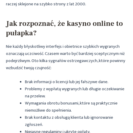
raczej sklejone na szybko strony z lat 2000.
Jak rozpoznać, że kasyno online to
pułapka?
Nie każdy błyskotliwy interfejs i obietnice szybkich wygranych
oznaczają uczciwość. Czasem warto być bardziej sceptycznym niż
podejrzliwym. Oto kilka sygnałów ostrzegawczych, które powinny
wzbudzić twoją czujność:
Brak informacji o licencji lub jej fałszywe dane.
Problemy z wypłatą wygranych lub długie oczekiwanie
na przelew.
Wymagania obrotu bonusami, które są praktycznie
niemożliwe do spełnienia.
Brak kontaktu z obsługą klienta lub ignorowanie
zgłoszeń.
Niejasne regulaminy i ukryte opłaty.