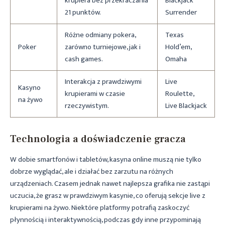
krupiera bez przekraczania
Blackjack
21 punktów.
Surrender
Różne odmiany pokera,
Texas
Poker
zarówno turniejowe, jak i
Hold’em,
cash games.
Omaha
Interakcja z prawdziwymi
Live
Kasyno
krupierami w czasie
Roulette,
na żywo
rzeczywistym.
Live Blackjack
Technologia a doświadczenie gracza
W dobie smartfonów i tabletów, kasyna online muszą nie tylko
dobrze wyglądać, ale i działać bez zarzutu na różnych
urządzeniach. Czasem jednak nawet najlepsza grafika nie zastąpi
uczucia, że grasz w prawdziwym kasynie, co oferują sekcje live z
krupierami na żywo. Niektóre platformy potrafią zaskoczyć
płynnością i interaktywnością, podczas gdy inne przypominają