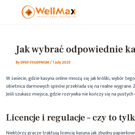
Skip
Post
to
navigation
content
Jak wybrać odpowiednie ka
By
DFDF FSGDFNGM
/
1 July 2025
W świecie, gdzie kasyna online mnożą się jak króliki, wybór t
obietnica darmowych spinów przekłada się na realne wygrane. Z
Jeśli szukasz miejsca, gdzie rozrywka nie kończy się na pustych
Licencje i regulacje – czy to ty
Niektórzy gracze traktują licencję kasyna jak zbędny papierko