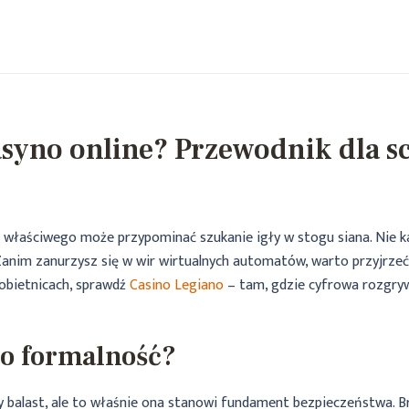
syno online? Przewodnik dla s
ego właściwego może przypominać szukanie igły w stogu siana. Nie 
anim zanurzysz się w wir wirtualnych automatów, warto przyjrzeć s
 obietnicach, sprawdź
Casino Legiano
– tam, gdzie cyfrowa rozgryw
lko formalność?
wy balast, ale to właśnie ona stanowi fundament bezpieczeństwa. B