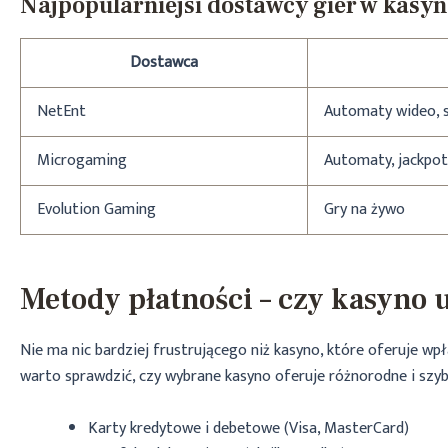
Najpopularniejsi dostawcy gier w kasyn
Dostawca
NetEnt
Automaty wideo, 
Microgaming
Automaty, jackpo
Evolution Gaming
Gry na żywo
Metody płatności – czy kasyno u
Nie ma nic bardziej frustrującego niż kasyno, które oferuje wp
warto sprawdzić, czy wybrane kasyno oferuje różnorodne i szybk
Karty kredytowe i debetowe (Visa, MasterCard)