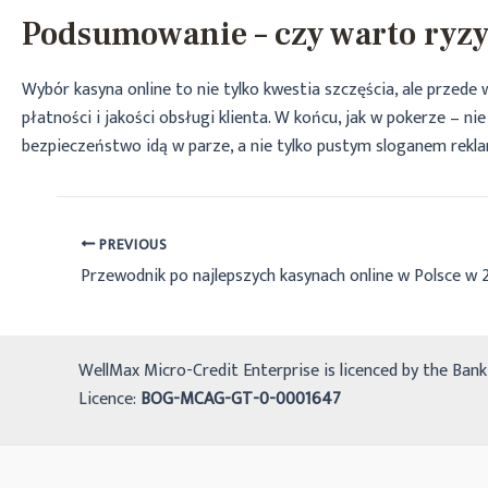
Podsumowanie – czy warto ryz
Wybór kasyna online to nie tylko kwestia szczęścia, ale przede 
płatności i jakości obsługi klienta. W końcu, jak w pokerze – ni
bezpieczeństwo idą w parze, a nie tylko pustym sloganem rek
PREVIOUS
Przewodnik po najlepszych kasynach online w Polsce w 
WellMax Micro-Credit Enterprise is licenced by the Ban
Licence:
BOG-MCAG-GT-0-0001647