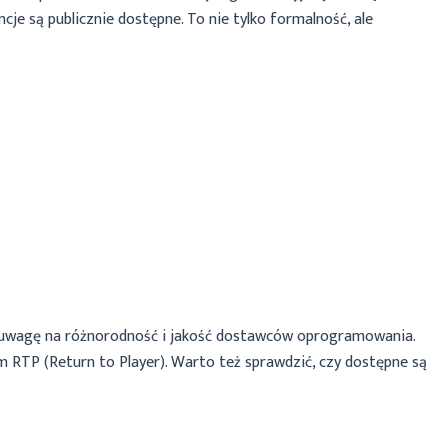
cje są publicznie dostępne. To nie tylko formalność, ale
ić uwagę na różnorodność i jakość dostawców oprogramowania.
 RTP (Return to Player). Warto też sprawdzić, czy dostępne są