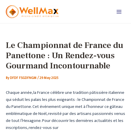
Skip
Post
Main
to
navigation
Men
content
Le Championnat de France du
Panettone : Un Rendez-vous
Gourmand Incontournable
By
DFDF FSGDFNGM
/
29 May 2025
Chaque année, la France célèbre une tradition pâtissière italienne
qui séduit les palais les plus exigeants : le Championnat de France
du Panettone. Cet événement unique met à l’honneur ce gâteau
emblématique de Noël, revisité par des artisans passionnés venus
de tout l’Hexagone. Pour découvrir les dernières actualités et les
inscriptions, rendez-vous sur