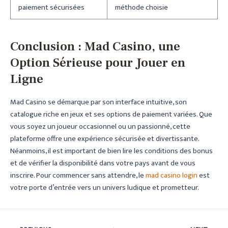
paiement sécurisées
méthode choisie
Conclusion : Mad Casino, une
Option Sérieuse pour Jouer en
Ligne
Mad Casino se démarque par son interface intuitive, son
catalogue riche en jeux et ses options de paiement variées. Que
vous soyez un joueur occasionnel ou un passionné, cette
plateforme offre une expérience sécurisée et divertissante.
Néanmoins, il est important de bien lire les conditions des bonus
et de vérifier la disponibilité dans votre pays avant de vous
inscrire. Pour commencer sans attendre, le
mad casino login
est
votre porte d’entrée vers un univers ludique et prometteur.