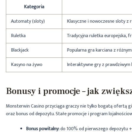
Kategoria
Automaty (sloty)
Klasyczne i nowoczesne sloty z
Ruletka
Tradycyjna ruletka europejska, 
Blackjack
Popularna gra karciana z różnym
Kasyno na żywo
Interaktywne gry z prawdziwym 
Bonusy i promocje – jak zwięks
Monsterwin Casino przyciąga graczy nie tylko bogatą ofertą g
oraz bonus od depozytu. Stałe promocje i program lojalnościo
Bonus powitalny:
do 100% od pierwszego depozytu +