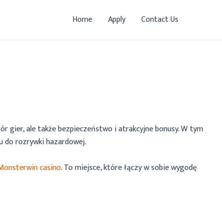
Home
Apply
Contact Us
bór gier, ale także bezpieczeństwo i atrakcyjne bonusy. W tym
u do rozrywki hazardowej.
Monsterwin casino
. To miejsce, które łączy w sobie wygodę