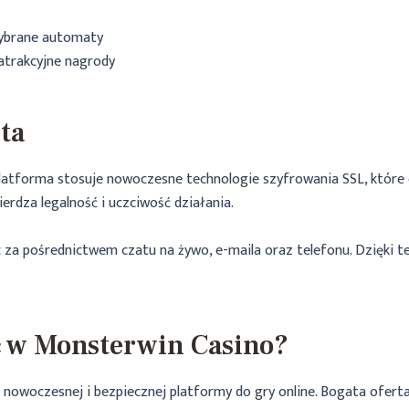
wybrane automaty
atrakcyjne nagrody
ta
latforma stosuje nowoczesne technologie szyfrowania SSL, które 
erdza legalność i uczciwość działania.
c za pośrednictwem czatu na żywo, e-maila oraz telefonu. Dzięki 
ć w Monsterwin Casino?
owoczesnej i bezpiecznej platformy do gry online. Bogata oferta 