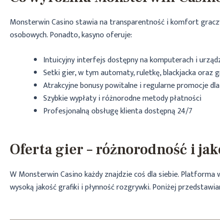
Monsterwin Casino stawia na transparentność i komfort graczy
osobowych. Ponadto, kasyno oferuje:
Intuicyjny interfejs dostępny na komputerach i urzą
Setki gier, w tym automaty, ruletkę, blackjacka oraz 
Atrakcyjne bonusy powitalne i regularne promocje dla
Szybkie wypłaty i różnorodne metody płatności
Profesjonalną obsługę klienta dostępną 24/7
Oferta gier – różnorodność i jak
W Monsterwin Casino każdy znajdzie coś dla siebie. Platforma
wysoką jakość grafiki i płynność rozgrywki. Poniżej przedstaw