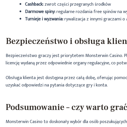
Cashback:
zwrot części przegranych środków
Darmowe spiny:
regularne rozdania free spinów na 
Turnieje i wyzwania:
rywalizacja z innymi graczami o 
Bezpieczeństwo i obsługa klien
Bezpieczeństwo graczy jest priorytetem Monsterwin Casino. P
licencję wydaną przez odpowiednie organy regulacyjne, co potwi
Obsługa klienta jest dostępna przez całą dobę, oferując pomo
uzyskać odpowiedzi na pytania dotyczące gry i konta.
Podsumowanie – czy warto gra
Monsterwin Casino to doskonały wybór dla osób poszukujących n