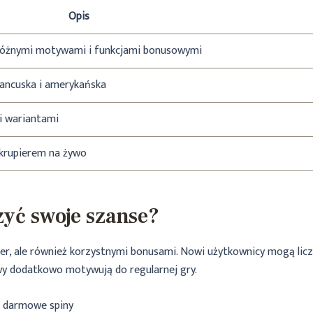
Opis
 różnymi motywami i funkcjami bonusowymi
francuska i amerykańska
i wariantami
krupierem na żywo
zyć swoje szanse?
ier, ale również korzystnymi bonusami. Nowi użytkownicy mogą lic
wy dodatkowo motywują do regularnej gry.
 darmowe spiny