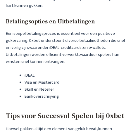
hart kunnen gokken.
Betalingsopties en Uitbetalingen
Een soepel betalingsproces is essentieel voor een positieve
gokervaring. 0xbet ondersteunt diverse betaalmethoden die snel
en veilig zijn, waaronder iDEAL, creditcards, en e-wallets.
Uitbetalingen worden efficiënt verwerkt, waardoor spelers hun
winsten snel kunnen ontvangen.
iDEAL
Visa en Mastercard
Skrill en Neteller
Bankoverschrijving
Tips voor Succesvol Spelen bij 0xbet
Hoewel gokken altijd een element van geluk bevat, kunnen