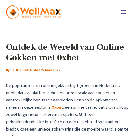
Skip
Post
Main
to
navigation
Men
content
Ontdek de Wereld van Online
Gokken met 0xbet
By
DFDF FSGDFNGM
/
15 May 2025
De populariteit van online gokken blijft groeien in Nederland,
mede dankzij platforms die een breed scala aan spellen en
aantrekkelijke bonussen aanbieden. Een van de opkomende
namen in deze sector is
0xbet
, een online casino dat zich richt op
zowel beginnende als ervaren spelers. Met een
gebruiksvriendelijke interface en een uitgebreid spelaanbod
biedt 0xbet een unieke gokervaring die de moeite waard is om te