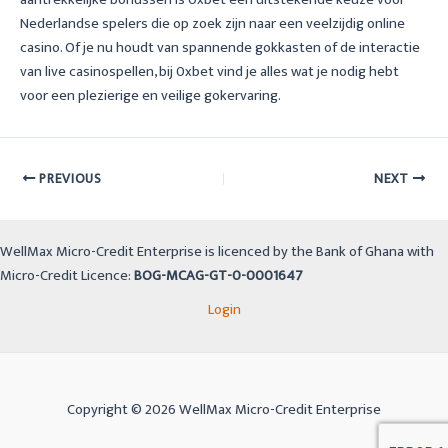
Nederlandse spelers die op zoek zijn naar een veelzijdig online
casino. Of je nu houdt van spannende gokkasten of de interactie
van live casinospellen, bij 0xbet vind je alles wat je nodig hebt
voor een plezierige en veilige gokervaring.
PREVIOUS
NEXT
WellMax Micro-Credit Enterprise is licenced by the Bank of Ghana with
Micro-Credit Licence:
BOG-MCAG-GT-0-0001647
Login
Copyright © 2026 WellMax Micro-Credit Enterprise