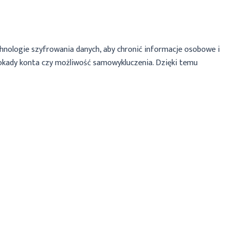
hnologie szyfrowania danych, aby chronić informacje osobowe i
lokady konta czy możliwość samowykluczenia. Dzięki temu