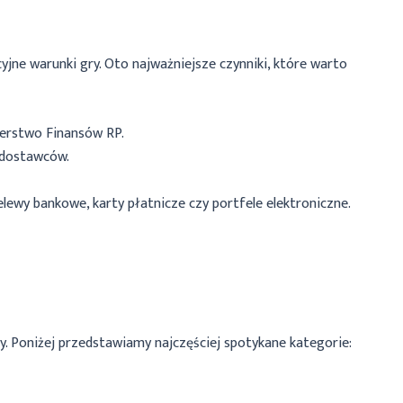
yjne warunki gry. Oto najważniejsze czynniki, które warto
terstwo Finansów RP.
 dostawców.
lewy bankowe, karty płatnicze czy portfele elektroniczne.
y. Poniżej przedstawiamy najczęściej spotykane kategorie: