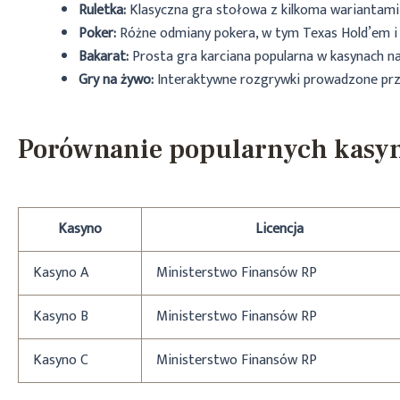
Ruletka:
Klasyczna gra stołowa z kilkoma wariantami, 
Poker:
Różne odmiany pokera, w tym Texas Hold’em 
Bakarat:
Prosta gra karciana popularna w kasynach na
Gry na żywo:
Interaktywne rozgrywki prowadzone prze
Porównanie popularnych kasyn 
Kasyno
Licencja
Kasyno A
Ministerstwo Finansów RP
Kasyno B
Ministerstwo Finansów RP
Kasyno C
Ministerstwo Finansów RP