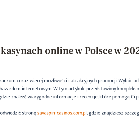
 kasynach online w Polsce w 20
 graczom coraz więcej możliwości i atrakcyjnych promocji. Wybór 
z hazardem internetowym. W tym artykule przedstawimy komplekso
gdzie znaleźć wiarygodne informacje i recenzje, które pomogą Ci p
o odwiedzić stronę
savaspin-casinos.com.pl
, gdzie znajdziesz szcze