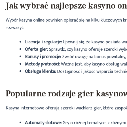
Jak wybrać najlepsze kasyno on
Wybór kasyna online powinien opierać się na kilku kluczowych k
rozważyć:
Licencja i regulacje:
Upewnij się, że kasyno posiada wa
Oferta gier:
Sprawdź, czy kasyno oferuje szeroki wyb
Bonusy i promocje:
Zwróć uwagę na bonus powitalny, w
Metody płatności:
Ważne jest, aby kasyno obsługiwało
Obsługa klienta:
Dostępność i jakość wsparcia techni
Popularne rodzaje gier kasyno
Kasyna internetowe oferują szeroki wachlarz gier, które zaspo
Automaty slotowe:
Gry o różnej tematyce, z różnymi