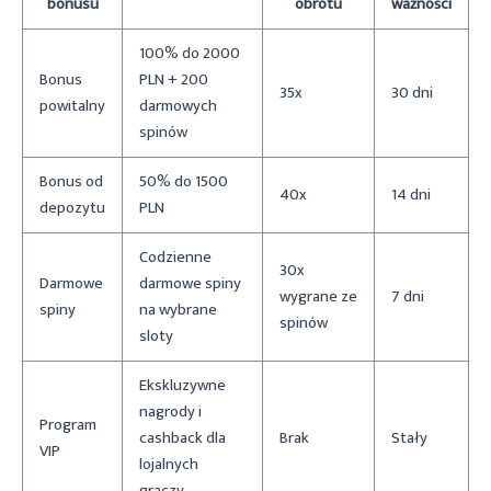
bonusu
obrotu
ważności
100% do 2000
Bonus
PLN + 200
35x
30 dni
powitalny
darmowych
spinów
Bonus od
50% do 1500
40x
14 dni
depozytu
PLN
Codzienne
30x
Darmowe
darmowe spiny
wygrane ze
7 dni
spiny
na wybrane
spinów
sloty
Ekskluzywne
nagrody i
Program
cashback dla
Brak
Stały
VIP
lojalnych
graczy