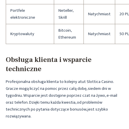
Portfele
Neteller,
Natychmiast
20 P
elektroniczne
Skrill
Bitcoin,
Kryptowaluty
Natychmiast
50 P
Ethereum
Obsługa klienta i wsparcie
techniczne
Profesjonalna obsługa klienta to kolejny atut Slottica Casino.
Gracze mogą liczyć na pomoc przez całą dobę, siedem dni w
tygodniu. Wsparcie jest dostępne poprzez czat na żywo, e-mail
oraz telefon. Dzięki temu każda kwestia, od problemów
technicznych po pytania dotyczące bonusów, jest szybko
rozwiązywana.