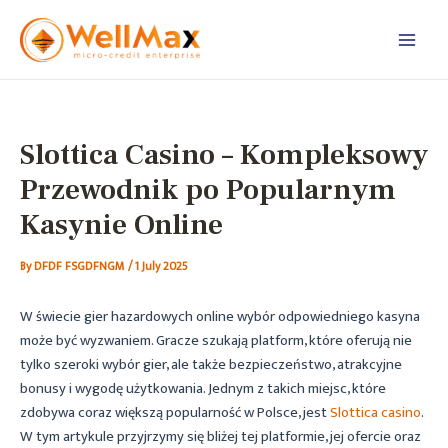
Skip
Post
Main
to
navigation
Men
content
Slottica Casino – Kompleksowy
Przewodnik po Popularnym
Kasynie Online
By
DFDF FSGDFNGM
/
1 July 2025
W świecie gier hazardowych online wybór odpowiedniego kasyna
może być wyzwaniem. Gracze szukają platform, które oferują nie
tylko szeroki wybór gier, ale także bezpieczeństwo, atrakcyjne
bonusy i wygodę użytkowania. Jednym z takich miejsc, które
zdobywa coraz większą popularność w Polsce, jest
Slottica casino
.
W tym artykule przyjrzymy się bliżej tej platformie, jej ofercie oraz