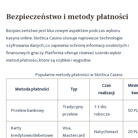
Bezpieczeństwo i metody płatności
Bezpieczeństwo jest kluczowym aspektem podczas wyboru
kasyna online. Slottica Casino stosuje najnowsze technologie
szyfrowania danych, co zapewnia ochronę informacji osobistych i
finansowych graczy. Platforma oferuje również szeroki wybór
metod płatności, które są szybkie i wygodne.
Popularne metody płatności w Slottica Casino
Czas
Mini
Metoda płatności
Typ
realizacji
kw
Tradycyjny
1-3 dni
Przelew bankowy
50 P
przelew
robocze
Karty
Visa,
Natychmiast
20 P
kredytowe/debetowe
Mastercard