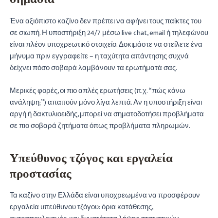
Ένα αξιόπιστο καζίνο δεν πρέπει να αφήνει τους παίκτες του
σε σιωπή. Η υποστήριξη 24/7 μέσω live chat, email ή τηλεφώνου
είναι πλέον υποχρεωτικό στοιχείο. Δοκιμάστε να στείλετε ένα
μήνυμα πριν εγγραφείτε – η ταχύτητα απάντησης συχνά
δείχνει πόσο σοβαρά λαμβάνουν τα ερωτήματά σας.
Μερικές φορές, οι πιο απλές ερωτήσεις (π.χ. “πώς κάνω
ανάληψη;”) απαιτούν μόνο λίγα λεπτά. Αν η υποστήριξη είναι
αργή ή δακτυλιοειδής, μπορεί να σηματοδοτήσει προβλήματα
σε πιο σοβαρά ζητήματα όπως προβλήματα πληρωμών.
Υπεύθυνος τζόγος και εργαλεία
προστασίας
Τα καζίνο στην Ελλάδα είναι υποχρεωμένα να προσφέρουν
εργαλεία υπεύθυνου τζόγου: όρια κατάθεσης,