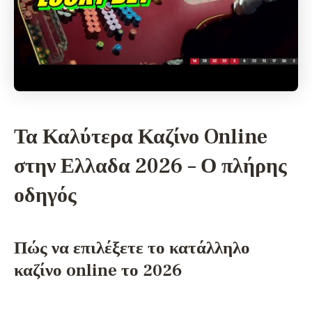
Τα Καλύτερα Καζίνο Online
στην Ελλαδα 2026 – Ο πλήρης
οδηγός
Πώς να επιλέξετε το κατάλληλο
καζίνο online το 2026