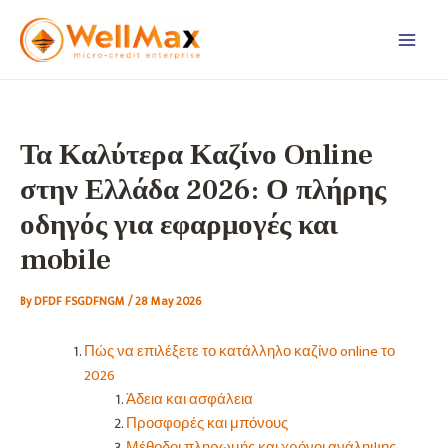
Skip
Post
Main
to
navigation
Men
content
Τα Καλύτερα Καζίνο Online
στην Ελλάδα 2026: Ο πλήρης
οδηγός για εφαρμογές και
mobile
By
DFDF FSGDFNGM
/
28 May 2026
Πώς να επιλέξετε το κατάλληλο καζίνο online το
2026
Άδεια και ασφάλεια
Προσφορές και μπόνους
Μέθοδοι πληρωμής και χρόνοι ανάληψης