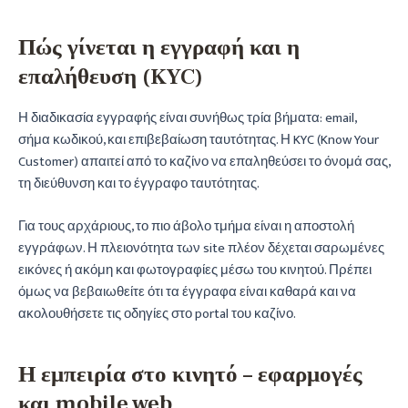
Πώς γίνεται η εγγραφή και η
επαλήθευση (KYC)
Η διαδικασία εγγραφής είναι συνήθως τρία βήματα: email,
σήμα κωδικού, και επιβεβαίωση ταυτότητας. Η KYC (Know Your
Customer) απαιτεί από το καζίνο να επαληθεύσει το όνομά σας,
τη διεύθυνση και το έγγραφο ταυτότητας.
Για τους αρχάριους, το πιο άβολο τμήμα είναι η αποστολή
εγγράφων. Η πλειονότητα των site πλέον δέχεται σαρωμένες
εικόνες ή ακόμη και φωτογραφίες μέσω του κινητού. Πρέπει
όμως να βεβαιωθείτε ότι τα έγγραφα είναι καθαρά και να
ακολουθήσετε τις οδηγίες στο portal του καζίνο.
Η εμπειρία στο κινητό – εφαρμογές
και mobile web