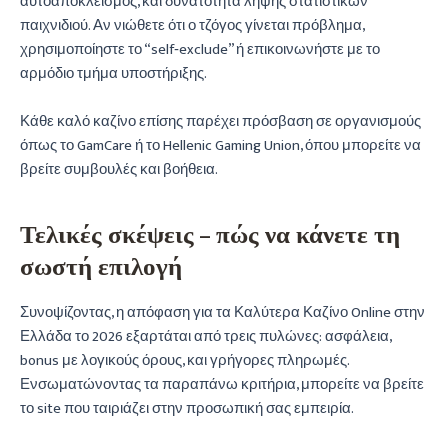
αυτοαποκλεισμός, και δυνατότητα λήψης στατιστικών
παιχνιδιού. Αν νιώθετε ότι ο τζόγος γίνεται πρόβλημα,
χρησιμοποίηστε το “self‑exclude” ή επικοινωνήστε με το
αρμόδιο τμήμα υποστήριξης.
Κάθε καλό καζίνο επίσης παρέχει πρόσβαση σε οργανισμούς
όπως το GamCare ή το Hellenic Gaming Union, όπου μπορείτε να
βρείτε συμβουλές και βοήθεια.
Τελικές σκέψεις – πώς να κάνετε τη
σωστή επιλογή
Συνοψίζοντας, η απόφαση για τα Καλύτερα Καζίνο Online στην
Ελλάδα το 2026 εξαρτάται από τρεις πυλώνες: ασφάλεια,
bonus με λογικούς όρους, και γρήγορες πληρωμές.
Ενσωματώνοντας τα παραπάνω κριτήρια, μπορείτε να βρείτε
το site που ταιριάζει στην προσωπική σας εμπειρία.