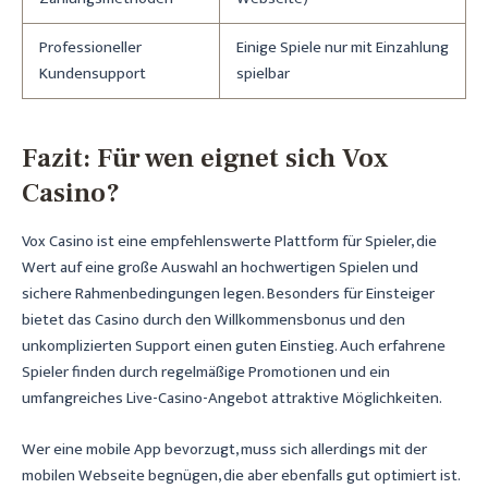
Professioneller
Einige Spiele nur mit Einzahlung
Kundensupport
spielbar
Fazit: Für wen eignet sich Vox
Casino?
Vox Casino ist eine empfehlenswerte Plattform für Spieler, die
Wert auf eine große Auswahl an hochwertigen Spielen und
sichere Rahmenbedingungen legen. Besonders für Einsteiger
bietet das Casino durch den Willkommensbonus und den
unkomplizierten Support einen guten Einstieg. Auch erfahrene
Spieler finden durch regelmäßige Promotionen und ein
umfangreiches Live-Casino-Angebot attraktive Möglichkeiten.
Wer eine mobile App bevorzugt, muss sich allerdings mit der
mobilen Webseite begnügen, die aber ebenfalls gut optimiert ist.