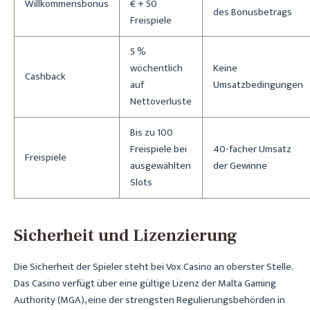
Willkommensbonus
€ + 50
des Bonusbetrags
Freispiele
5 %
wöchentlich
Keine
Cashback
auf
Umsatzbedingungen
Nettoverluste
Bis zu 100
Freispiele bei
40-facher Umsatz
Freispiele
ausgewählten
der Gewinne
Slots
Sicherheit und Lizenzierung
Die Sicherheit der Spieler steht bei Vox Casino an oberster Stelle.
Das Casino verfügt über eine gültige Lizenz der Malta Gaming
Authority (MGA), eine der strengsten Regulierungsbehörden in