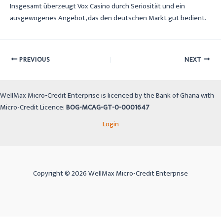
Insgesamt überzeugt Vox Casino durch Seriosität und ein
ausgewogenes Angebot, das den deutschen Markt gut bedient.
PREVIOUS
NEXT
WellMax Micro-Credit Enterprise is licenced by the Bank of Ghana with
Micro-Credit Licence:
BOG-MCAG-GT-0-0001647
Login
Copyright © 2026 WellMax Micro-Credit Enterprise