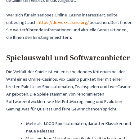
detaillierten Einblick in das Angebot.
Wer sich für ein seriöses Online-Casino interessiert, sollte
unbedingt auch
https://de-vox-casino.org/
besuchen. Dort finden
Sie weiterführende Informationen und aktuelle Bonusaktionen,
die Ihnen den Einstieg erleichtern.
Spielauswahl und Softwareanbieter
Die Vielfalt der Spiele ist ein entscheidendes Kriterium bei der
Wahl eines Online-Casinos. Vox Casino punktet hier mit einer
breiten Palette an Spielautomaten, Tischspielen und Live-Casino-
Angeboten. Die Spiele stammen von renommierten
Softwareentwicklern wie NetEnt, Microgaming und Evolution
Gaming, was für Qualität und faire Gewinnchancen spricht.
Mehr als 1.000 Spielautomaten, darunter Klassiker und
neue Releases
Verschiedene Varianten von Roulette, Blackjack und