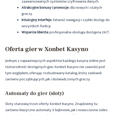
zaawansowanych systemów szyfrowania danych.
Atrakcyjne bonusy i promocje:
dla nowych i stałych
graczy.
Intuicyjny interfejs:
łatwość nawigacji i szybki dostęp do
wszystkich funkcji.
Wsparcie klienta:
profesjonalna obsługa dostępna 24/7.
Oferta gier w Xonbet Kasyno
Jednym z najważniejszych aspektów każdego kasyna online jest
różnorodność dostępnych gier. Xonbet Kasyno nie zawodzi pod
tym względem, oferując rozbudowany katalog, który zadowoli
zarówno początkujących, jak i doświadczonych graczy.
Automaty do gier (sloty)
Sloty stanowią trzon oferty Xonbet Kasyno. Znajdziemy tu
zarówno klasyczne automaty 3-bębnowe, jak i nowoczesne video