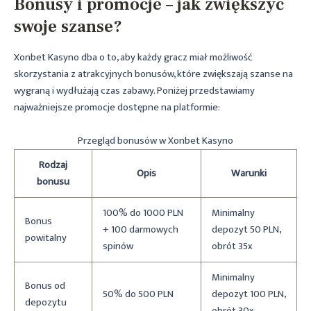
Bonusy i promocje – jak zwiększyć
swoje szanse?
Xonbet Kasyno dba o to, aby każdy gracz miał możliwość
skorzystania z atrakcyjnych bonusów, które zwiększają szanse na
wygraną i wydłużają czas zabawy. Poniżej przedstawiamy
najważniejsze promocje dostępne na platformie:
Przegląd bonusów w Xonbet Kasyno
Rodzaj
Opis
Warunki
bonusu
100% do 1000 PLN
Minimalny
Bonus
+ 100 darmowych
depozyt 50 PLN,
powitalny
spinów
obrót 35x
Minimalny
Bonus od
50% do 500 PLN
depozyt 100 PLN,
depozytu
obrót 30x