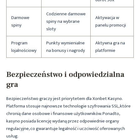
Codzienne darmowe
Darmowe
Aktywacja w
spiny na wybrane
spiny
panelu promocji
sloty
Program
Punkty wymienialne
Aktywna gra na
lojalnościowy
na bonusy i nagrody
platformie
Bezpieczeństwo i odpowiedzialna
gra
Bezpieczeństwo graczy jest priorytetem dla Xonbet Kasyno.
Platforma stosuje najnowsze technologie szyfrowania SSL, które
chronią dane osobowe i finansowe użytkowników. Ponadto,
kasyno posiada licencję wydaną przez odpowiednie organy
regulacyjne, co gwarantuje legalność i uczciwość oferowanych
usług.