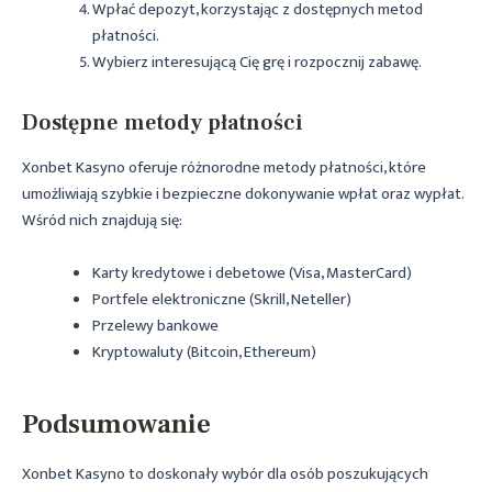
Wpłać depozyt, korzystając z dostępnych metod
płatności.
Wybierz interesującą Cię grę i rozpocznij zabawę.
Dostępne metody płatności
Xonbet Kasyno oferuje różnorodne metody płatności, które
umożliwiają szybkie i bezpieczne dokonywanie wpłat oraz wypłat.
Wśród nich znajdują się:
Karty kredytowe i debetowe (Visa, MasterCard)
Portfele elektroniczne (Skrill, Neteller)
Przelewy bankowe
Kryptowaluty (Bitcoin, Ethereum)
Podsumowanie
Xonbet Kasyno to doskonały wybór dla osób poszukujących