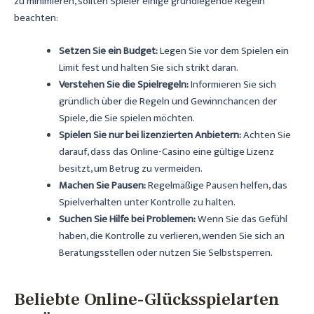
zu minimieren, sollten Spieler einige grundlegende Regeln
beachten:
Setzen Sie ein Budget:
Legen Sie vor dem Spielen ein
Limit fest und halten Sie sich strikt daran.
Verstehen Sie die Spielregeln:
Informieren Sie sich
gründlich über die Regeln und Gewinnchancen der
Spiele, die Sie spielen möchten.
Spielen Sie nur bei lizenzierten Anbietern:
Achten Sie
darauf, dass das Online-Casino eine gültige Lizenz
besitzt, um Betrug zu vermeiden.
Machen Sie Pausen:
Regelmäßige Pausen helfen, das
Spielverhalten unter Kontrolle zu halten.
Suchen Sie Hilfe bei Problemen:
Wenn Sie das Gefühl
haben, die Kontrolle zu verlieren, wenden Sie sich an
Beratungsstellen oder nutzen Sie Selbstsperren.
Beliebte Online-Glücksspielarten