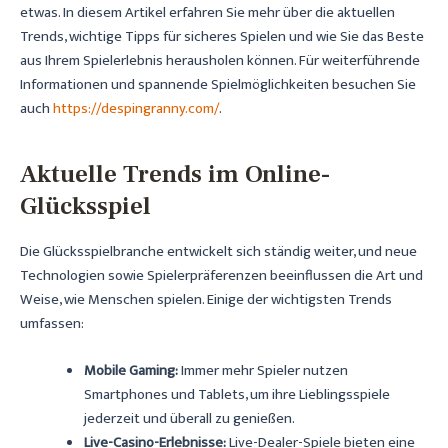
etwas. In diesem Artikel erfahren Sie mehr über die aktuellen
Trends, wichtige Tipps für sicheres Spielen und wie Sie das Beste
aus Ihrem Spielerlebnis herausholen können. Für weiterführende
Informationen und spannende Spielmöglichkeiten besuchen Sie
auch
https://despingranny.com/
.
Aktuelle Trends im Online-
Glücksspiel
Die Glücksspielbranche entwickelt sich ständig weiter, und neue
Technologien sowie Spielerpräferenzen beeinflussen die Art und
Weise, wie Menschen spielen. Einige der wichtigsten Trends
umfassen:
Mobile Gaming:
Immer mehr Spieler nutzen
Smartphones und Tablets, um ihre Lieblingsspiele
jederzeit und überall zu genießen.
Live-Casino-Erlebnisse:
Live-Dealer-Spiele bieten eine