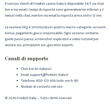
Il servizio clienti di FiveBet casino Italia è disponibile 24/7 via chat
live e via email. I tempi di risposta sono generalmente inferiori a 2
minuti nella chat, mentre via email la risposta arriva entro 12 ore.
La sezione FAQ è strutturata in quattro macro‑categorie: account,
bonus, pagamenti, gioco responsabile. Ogni sezione contiene
guide passo passo, screenshot esplicativi e video tutorial per
aiutare sia i principianti sia i giocatori esperti.
Canali di supporto
Chat live (in italiano)
Email:
support@fivebet-italia.it
Telefono: 800‑123‑456 (solo ore 9‑18)
Modulo di contatto nel sito
© 2026 FiveBet Italia – Tutti i diritti riservati.