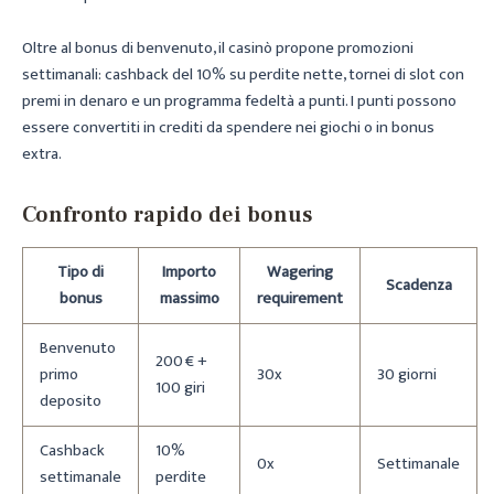
Oltre al bonus di benvenuto, il casinò propone promozioni
settimanali: cashback del 10% su perdite nette, tornei di slot con
premi in denaro e un programma fedeltà a punti. I punti possono
essere convertiti in crediti da spendere nei giochi o in bonus
extra.
Confronto rapido dei bonus
Tipo di
Importo
Wagering
Scadenza
bonus
massimo
requirement
Benvenuto
200 € +
primo
30x
30 giorni
100 giri
deposito
Cashback
10%
0x
Settimanale
settimanale
perdite