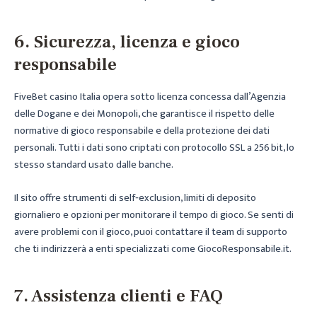
6. Sicurezza, licenza e gioco
responsabile
FiveBet casino Italia opera sotto licenza concessa dall’Agenzia
delle Dogane e dei Monopoli, che garantisce il rispetto delle
normative di gioco responsabile e della protezione dei dati
personali. Tutti i dati sono criptati con protocollo SSL a 256 bit, lo
stesso standard usato dalle banche.
Il sito offre strumenti di self‑exclusion, limiti di deposito
giornaliero e opzioni per monitorare il tempo di gioco. Se senti di
avere problemi con il gioco, puoi contattare il team di supporto
che ti indirizzerà a enti specializzati come GiocoResponsabile.it.
7. Assistenza clienti e FAQ