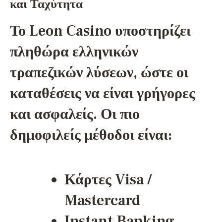
και Ταχύτητα
Το Leon Casino υποστηρίζει
πληθώρα ελληνικών
τραπεζικών λύσεων, ώστε οι
καταθέσεις να είναι γρήγορες
και ασφαλείς. Οι πιο
δημοφιλείς μέθοδοι είναι:
Κάρτες Visa /
Mastercard
Instant Banking