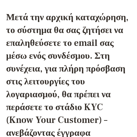
Μετά την αρχική καταχώρηση,
το σύστημα θα σας ζητήσει να
επαληθεύσετε το email σας
μέσω ενός συνδέσμου. Στη
συνέχεια, για πλήρη πρόσβαση
στις λειτουργίες του
λογαριασμού, θα πρέπει να
περάσετε το στάδιο KYC
(Know Your Customer) –
ανεβάζοντας έγγραφα