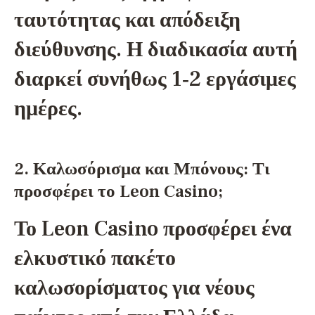
ταυτότητας και απόδειξη
διεύθυνσης. Η διαδικασία αυτή
διαρκεί συνήθως 1‑2 εργάσιμες
ημέρες.
2. Καλωσόρισμα και Μπόνους: Τι
προσφέρει το Leon Casino;
Το Leon Casino προσφέρει ένα
ελκυστικό πακέτο
καλωσορίσματος για νέους