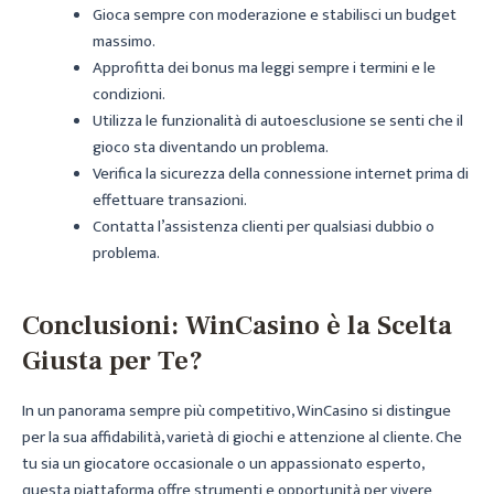
Gioca sempre con moderazione e stabilisci un budget
massimo.
Approfitta dei bonus ma leggi sempre i termini e le
condizioni.
Utilizza le funzionalità di autoesclusione se senti che il
gioco sta diventando un problema.
Verifica la sicurezza della connessione internet prima di
effettuare transazioni.
Contatta l’assistenza clienti per qualsiasi dubbio o
problema.
Conclusioni: WinCasino è la Scelta
Giusta per Te?
In un panorama sempre più competitivo, WinCasino si distingue
per la sua affidabilità, varietà di giochi e attenzione al cliente. Che
tu sia un giocatore occasionale o un appassionato esperto,
questa piattaforma offre strumenti e opportunità per vivere