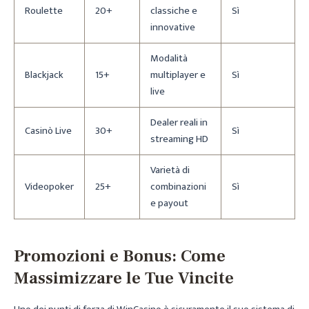
Roulette
20+
classiche e
Sì
innovative
Modalità
Blackjack
15+
multiplayer e
Sì
live
Dealer reali in
Casinò Live
30+
Sì
streaming HD
Varietà di
Videopoker
25+
combinazioni
Sì
e payout
Promozioni e Bonus: Come
Massimizzare le Tue Vincite