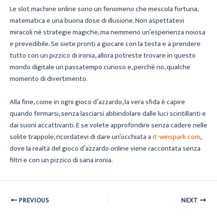
Le slot machine online sono un fenomeno che mescola fortuna,
matematica e una buona dose di illusione. Non aspettatevi
miracoli né strategie magiche, ma nemmeno un’esperienza noiosa
e prevedibile. Se siete pronti a giocare con la testa e a prendere
tutto con un pizzico di ironia, allora potreste trovare in questo
mondo digitale un passatempo curioso e, perché no, qualche
momento di divertimento.
Alla fine, come in ogni gioco d’azzardo, la vera sfida è capire
quando fermarsi, senza lasciarsi abbindolare dalle luci scintillanti e
dai suoni accattivanti. E se volete approfondire senza cadere nelle
solite trappole, ricordatevi di dare un’occhiata a
it-winspark.com
,
dove la realtà del gioco d’azzardo online viene raccontata senza
filtri e con un pizzico di sana ironia.
PREVIOUS
NEXT