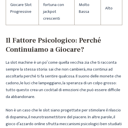
Giocare Slot
fortuna con
Molto
Alto
Progressive
jackpot
Bassa
crescenti
Il Fattore Psicologico: Perché
Continuiamo a Giocare?
La slot machine è un po’ come quella vecchia zia che ti racconta
sempre la stessa storia: sai che non cambierà, ma continui ad
ascoltarla perché ti fa sentire qualcosa. Il suono delle monete che
cadono, le luci che lampeggiano, la speranza di un colpo grosso:
tutto questo crea un cocktail di emozioni che può essere difficile
da abbandonare.
Non è un caso che le slot siano progettate per stimolare il rilascio
di dopamina, il neurotrasmettitore del piacere. In altre parole, il
gioco d’azzardo online sfrutta meccanismi psicologici ben studiati