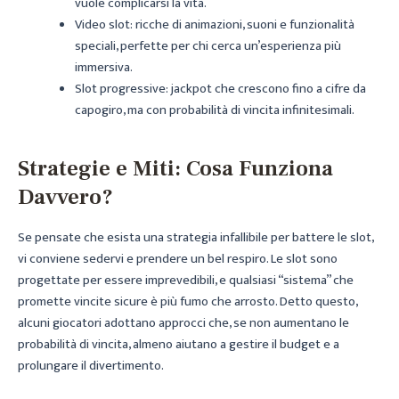
vuole complicarsi la vita.
Video slot: ricche di animazioni, suoni e funzionalità
speciali, perfette per chi cerca un’esperienza più
immersiva.
Slot progressive: jackpot che crescono fino a cifre da
capogiro, ma con probabilità di vincita infinitesimali.
Strategie e Miti: Cosa Funziona
Davvero?
Se pensate che esista una strategia infallibile per battere le slot,
vi conviene sedervi e prendere un bel respiro. Le slot sono
progettate per essere imprevedibili, e qualsiasi “sistema” che
promette vincite sicure è più fumo che arrosto. Detto questo,
alcuni giocatori adottano approcci che, se non aumentano le
probabilità di vincita, almeno aiutano a gestire il budget e a
prolungare il divertimento.