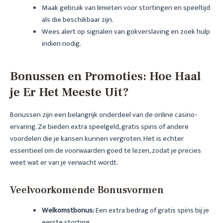
Maak gebruik van limieten voor stortingen en speeltijd
als die beschikbaar zijn.
Wees alert op signalen van gokverslaving en zoek hulp
indien nodig.
Bonussen en Promoties: Hoe Haal
je Er Het Meeste Uit?
Bonussen zijn een belangrijk onderdeel van de online casino-
ervaring. Ze bieden extra speelgeld, gratis spins of andere
voordelen die je kansen kunnen vergroten. Het is echter
essentieel om de voorwaarden goed te lezen, zodat je precies
weet wat er van je verwacht wordt.
Veelvoorkomende Bonusvormen
Welkomstbonus:
Een extra bedrag of gratis spins bij je
eerste storting.