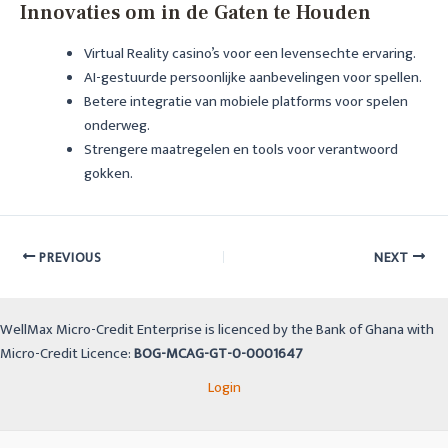
Innovaties om in de Gaten te Houden
Virtual Reality casino’s voor een levensechte ervaring.
AI-gestuurde persoonlijke aanbevelingen voor spellen.
Betere integratie van mobiele platforms voor spelen
onderweg.
Strengere maatregelen en tools voor verantwoord
gokken.
PREVIOUS
NEXT
WellMax Micro-Credit Enterprise is licenced by the Bank of Ghana with
Micro-Credit Licence:
BOG-MCAG-GT-0-0001647
Login