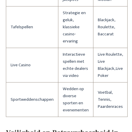
Strategie en
geluk,
Blackjack,
Tafelspellen
klassieke
Roulette,
casino-
Baccarat
ervaring
Interactieve
Live Roulette,
spellen met
Live
Live Casino
echte dealers
Blackjack, Live
via video
Poker
Wedden op
Voetbal,
diverse
Sportweddenschappen
Tennis,
sporten en
Paardenraces
evenementen