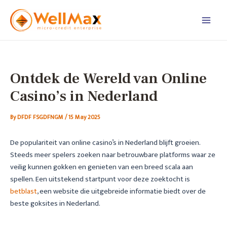
Skip
Post
Main
to
navigation
Men
content
Ontdek de Wereld van Online
Casino’s in Nederland
By
DFDF FSGDFNGM
/
15 May 2025
De populariteit van online casino’s in Nederland blijft groeien.
Steeds meer spelers zoeken naar betrouwbare platforms waar ze
veilig kunnen gokken en genieten van een breed scala aan
spellen. Een uitstekend startpunt voor deze zoektocht is
betblast
, een website die uitgebreide informatie biedt over de
beste goksites in Nederland.