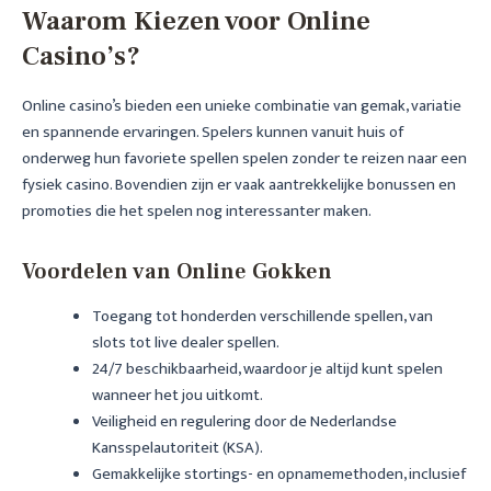
Waarom Kiezen voor Online
Casino’s?
Online casino’s bieden een unieke combinatie van gemak, variatie
en spannende ervaringen. Spelers kunnen vanuit huis of
onderweg hun favoriete spellen spelen zonder te reizen naar een
fysiek casino. Bovendien zijn er vaak aantrekkelijke bonussen en
promoties die het spelen nog interessanter maken.
Voordelen van Online Gokken
Toegang tot honderden verschillende spellen, van
slots tot live dealer spellen.
24/7 beschikbaarheid, waardoor je altijd kunt spelen
wanneer het jou uitkomt.
Veiligheid en regulering door de Nederlandse
Kansspelautoriteit (KSA).
Gemakkelijke stortings- en opnamemethoden, inclusief