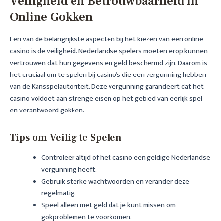
Veiligheid en Betrouwbaarheid in
Online Gokken
Een van de belangrijkste aspecten bij het kiezen van een online
casino is de veiligheid. Nederlandse spelers moeten erop kunnen
vertrouwen dat hun gegevens en geld beschermd zijn. Daarom is
het cruciaal om te spelen bij casino’s die een vergunning hebben
van de Kansspelautoriteit. Deze vergunning garandeert dat het
casino voldoet aan strenge eisen op het gebied van eerlijk spel
en verantwoord gokken.
Tips om Veilig te Spelen
Controleer altijd of het casino een geldige Nederlandse
vergunning heeft.
Gebruik sterke wachtwoorden en verander deze
regelmatig.
Speel alleen met geld dat je kunt missen om
gokproblemen te voorkomen.