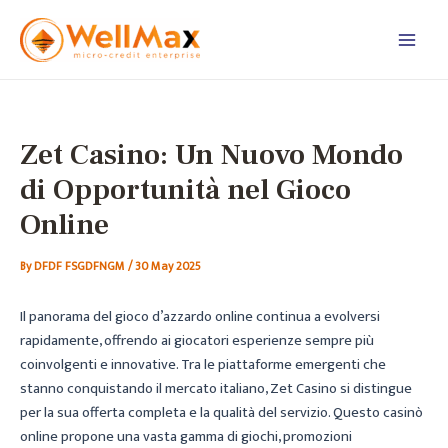
Skip
Post
Main
to
navigation
Men
content
Zet Casino: Un Nuovo Mondo
di Opportunità nel Gioco
Online
By
DFDF FSGDFNGM
/
30 May 2025
Il panorama del gioco d’azzardo online continua a evolversi
rapidamente, offrendo ai giocatori esperienze sempre più
coinvolgenti e innovative. Tra le piattaforme emergenti che
stanno conquistando il mercato italiano, Zet Casino si distingue
per la sua offerta completa e la qualità del servizio. Questo casinò
online propone una vasta gamma di giochi, promozioni