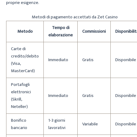
proprie esigenze.
Metodi di pagamento accettati da Zet Casino
Tempo di
Metodo
Commissioni
Disponibilit
elaborazione
Carte di
credito/debito
Immediato
Gratis
Disponibile
(Visa,
MasterCard)
Portafogli
elettronici
Immediato
Gratis
Disponibile
(Skrill,
Neteller)
Bonifico
1-3 giorni
Variabile
Disponibile
bancario
lavorativi